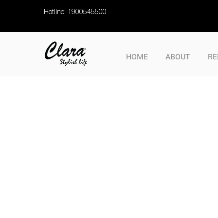
Hotline: 1900545500
HOME
ABOUT
RE