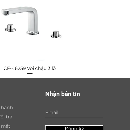
Quick View
CF-46259 Vòi chậu 3 lỗ
Nhận bản tin
o hành
ổi trả
o mật
Đăng ký