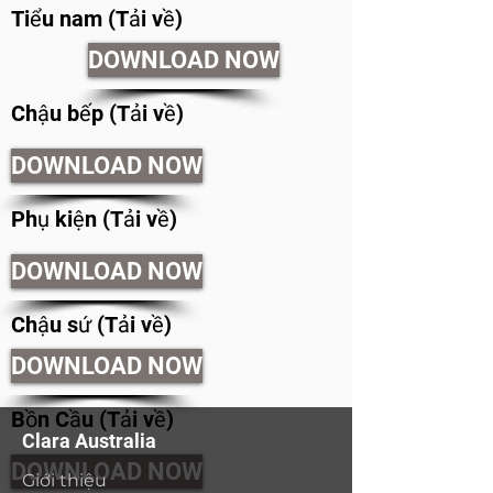
Tiểu nam (Tải về)
DOWNLOAD NOW
Chậu bếp (Tải về)
DOWNLOAD NOW
Phụ kiện (Tải về)
DOWNLOAD NOW
Chậu sứ (Tải về)
DOWNLOAD NOW
Bồn Cầu (Tải về)
Clara Australia
DOWNLOAD NOW
Giới thiệu