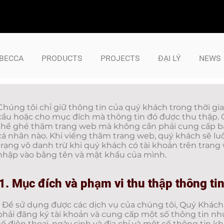
BECCA
PRODUCTS
PROJECTS
ĐẠI LÝ
NEWS
Chúng tôi chỉ giữ thông tin của quý khách trong thời gi
cầu hoặc cho mục đích mà thông tin đó được thu thập.
thể ghé thăm trang web mà không cần phải cung cấp bấ
cá nhân nào. Khi viếng thăm trang web, quý khách sẽ luô
trạng vô danh trừ khi quý khách có tài khoản trên tran
nhập vào bằng tên và mật khẩu của mình.
1. Mục đích và phạm vi thu thập thông ti
- Để sử dụng được các dịch vụ của chúng tôi, Quý Khác
phải đăng ký tài khoản và cung cấp một số thông tin như:
số điện thoại, ngày sinh và địa chỉ và một số thông tin k