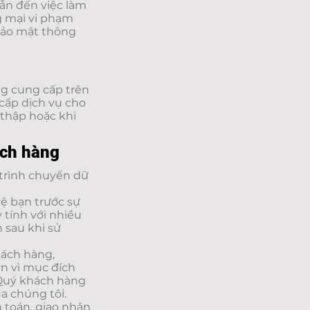
dẫn đến việc làm
g mại vi phạm
bảo mật thông
ng cung cấp trên
 cấp dịch vụ cho
thập hoặc khi
ách hàng
 trình chuyển dữ
vệ bạn trước sự
 tính với nhiều
n sau khi sử
hách hàng,
vn vì mục đích
Qu‎ý khách hàng
a chúng tôi.
 toán, giao nhận