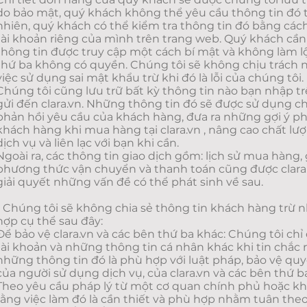
do bảo mật, quý khách không thể yêu cầu thông tin đó t
nhiên, quý khách có thể kiểm tra thông tin đó bằng cá
tài khoản riêng của mình trên trang web. Quý khách cần
thông tin được truy cập một cách bí mật và không làm 
thứ ba không có quyền. Chúng tôi sẽ không chịu trách n
việc sử dụng sai mật khẩu trừ khi đó là lỗi của chúng tôi.
Chúng tôi cũng lưu trữ bất kỳ thông tin nào bạn nhập t
gửi đến clara.vn. Những thông tin đó sẽ được sử dụng c
phản hồi yêu cầu của khách hàng, đưa ra những gợi ý‎ 
khách hàng khi mua hàng tại clara.vn , nâng cao chất l
dịch vụ và liên lạc với bạn khi cần.
Ngoài ra, các thông tin giao dịch gồm: lịch sử mua hàng, gi
phương thức vận chuyển và thanh toán cũng được clara
giải quyết những vấn đề có thể phát sinh về sau.
- Chúng tôi sẽ không chia sẻ thông tin khách hàng trừ
hợp cụ thể sau đây:
Để bảo vệ clara.vn và các bên thứ ba khác: Chúng tôi chỉ
tài khoản và những thông tin cá nhân khác khi tin chắc 
những thông tin đó là phù hợp với luật pháp, bảo vệ quyền
của người sử dụng dịch vụ, của clara.vn và các bên thứ b
Theo yêu cầu pháp l‎ý từ một cơ quan chính phủ hoặc khi
rằng việc làm đó là cần thiết và phù hợp nhằm tuân the