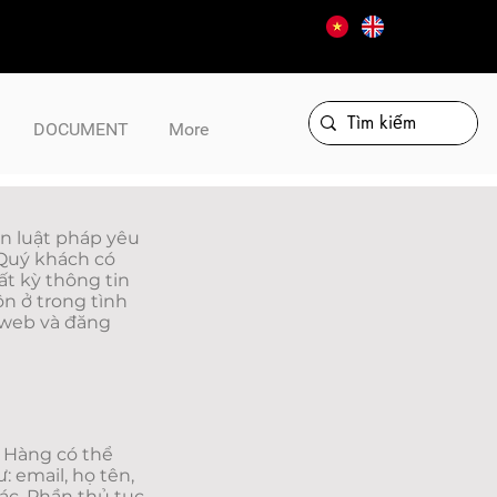
DOCUMENT
More
an luật pháp yêu
 Quý khách có
t kỳ thông tin
n ở trong tình
g web và đăng
n
h Hàng có thể
 email, họ tên,
hác. Phần thủ tục