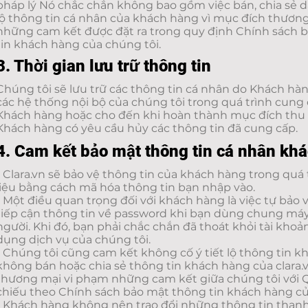
pháp l‎ý Nó chắc chắn không bao gồm việc bán, chia sẻ 
lộ thông tin cá nhân của khách hàng vì mục đích thươn
những cam kết được đặt ra trong quy định Chính sách 
tin khách hàng của chúng tôi.
3. Thời gian lưu trữ thông tin
Chúng tôi sẽ lưu trữ các thông tin cá nhân do Khách hà
các hệ thống nội bộ của chúng tôi trong quá trình cung
Khách hàng hoặc cho đến khi hoàn thành mục đích thu 
Khách hàng có yêu cầu hủy các thông tin đã cung cấp.
4. Cam kết bảo mật thông tin cá nhân kh
- Clara.vn sẽ bảo vệ thông tin của khách hàng trong quá
liệu bằng cách mã hóa thông tin bạn nhập vào.
- Một điều quan trọng đối với khách hàng là việc tự bảo 
tiếp cận thông tin về password khi bạn dùng chung máy
người. Khi đó, bạn phải chắc chắn đã thoát khỏi tài khoả
dụng dịch vụ của chúng tôi.
- Chúng tôi cũng cam kết không cố ‎‎ý tiết lộ thông tin k
không bán hoặc chia sẻ thông tin khách hàng của clara.
thương mại vi phạm những cam kết giữa chúng tôi với 
chiếu theo Chính sách bảo mật thông tin khách hàng củ
- Khách hàng không nên trao đổi những thông tin thanh