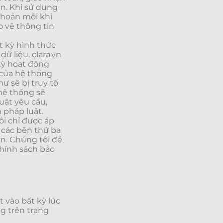
in. Khi sử dụng
 khoản mỗi khi
 vệ thông tin
t kỳ hình thức
ữ liệu. clara.vn
kỳ hoạt động
 của hệ thống
ư sẽ bị truy tố
 hệ thống sẽ
uật yêu cầu,
 pháp luật.
ôi chỉ được áp
 các bên thứ ba
vn. Chúng tôi đề
chính sách bảo
 vào bất kỳ lúc
g trên trang