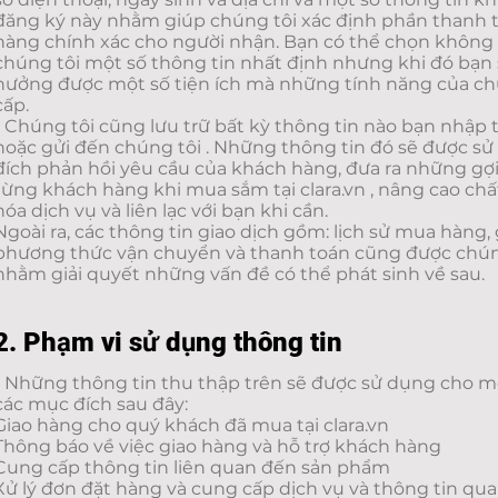
đăng k‎ý này nhằm giúp chúng tôi xác định phần thanh t
hàng chính xác cho người nhận. Bạn có thể chọn không
chúng tôi một số thông tin nhất định nhưng khi đó bạn
hưởng được một số tiện ích mà những tính năng của ch
cấp.
- Chúng tôi cũng lưu trữ bất kỳ thông tin nào bạn nhập 
hoặc gửi đến chúng tôi . Những thông tin đó sẽ được s
đích phản hồi yêu cầu của khách hàng, đưa ra những gợi
từng khách hàng khi mua sắm tại clara.vn , nâng cao ch
hóa dịch vụ và liên lạc với bạn khi cần.
Ngoài ra, các thông tin giao dịch gồm: lịch sử mua hàng, gi
phương thức vận chuyển và thanh toán cũng được chúng
nhằm giải quyết những vấn đề có thể phát sinh về sau.
2. Phạm vi sử dụng thông tin
- Những thông tin thu thập trên sẽ được sử dụng cho mộ
các mục đích sau đây:
Giao hàng cho quý khách đã mua tại clara.vn
Thông báo về việc giao hàng và hỗ trợ khách hàng
Cung cấp thông tin liên quan đến sản phẩm
Xử lý đơn đặt hàng và cung cấp dịch vụ và thông tin qu