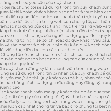
chúng tôi theo yêu cầu của quý khách
Ngoài ra, chúng tôi sẽ sử dụng thông tin quý khách cung
quản lý tài khoản khách hàng; xác nhận và thực hiện các 
chính liên quan đến các khoản thanh toán trực tuyến c
kiểm tra dữ liệu tải từ trang web của chúng tôi; cải thiện
và/hoặc nội dung của các trang mục trên trang web và t
dàng hơn khi sử dụng; nhận diện khách đến thăm trang
cứu về nhân khẩu học của người sử dụng; gửi đến quý k
mà chúng tôi nghĩ sẽ có ích hoặc do quý khách yêu cầu
tin về sản phẩm và dịch vụ, với điều kiện quý khách đồ
đối việc được liên lạc cho các mục đích trên.
- Chúng tôi có thể chia sẻ tên và địa chỉ của quý khách 
chuyển phát nhanh hoặc nhà cung cấp của chúng tôi để
hàng cho quý khách.
Khi quý khách đăng ký làm thành viên trên trang web cl
cũng sẽ sử dụng thông tin cá nhân của quý khách để gửi
khuyến mãi/tiếp thị. Quý khách có thể hủy nhận các thô
lúc nào bằng cách sử dụng chức năng hủy đăng ký tron
quảng cáo.
Các khoản thanh toán mà quý khách thực hiện qua tra
xử lý bởi công ty của chúng tôi. Quý khách phải cung cấ
hoặc đại lý của chúng tôi hoặc trang web những thông t
phải luôn cập nhật thông tin và báo cho chúng tôi biết n
Chi tiết đơn hàng của quý khách sẽ được chúng tôi lưu t