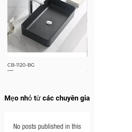
CB-1120-BG
CB-1120-W
Mẹo nhỏ từ các chuyên gia
No posts published in this