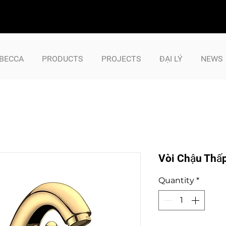
BECCA
PRODUCTS
PROJECTS
ĐẠI LÝ
NEWS
Vòi Chậu Thấ
Quantity
*