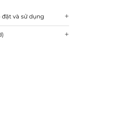
 đặt và sử dụng
ặt và sử dụng (Tải về)
d)