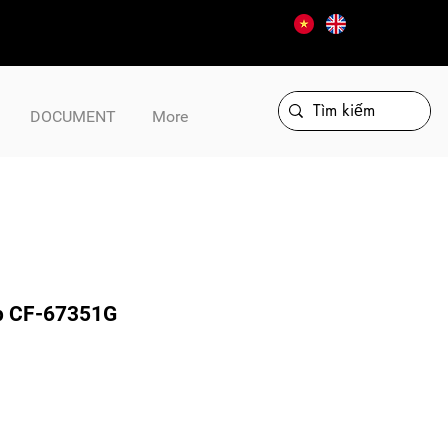
DOCUMENT
More
p CF-67351G