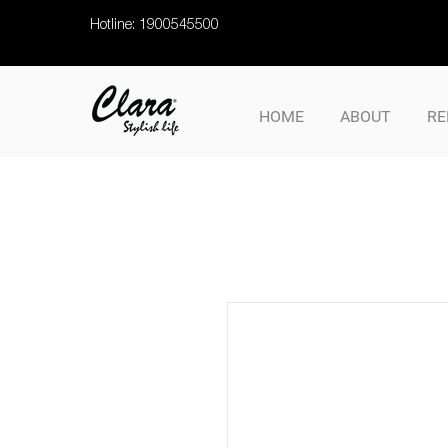
Hotline: 1900545500
HOME
ABOUT
RE