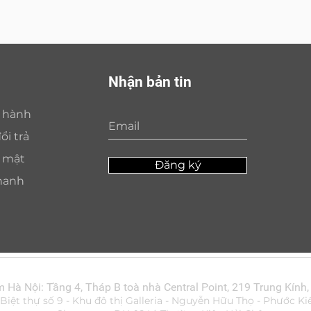
Nhận bản tin
o hành
ổi trả
o mật
Đăng ký
hanh
Hà Nội: Tầng 4, Tháp B toà nhà Central Point, 219 Trung Kính,
ệt thự số 9 - Khu đô thị Galleria - Nguyễn Hữu Thọ - Phước Ki