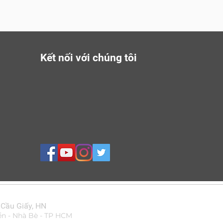
Kết nối với chúng tôi
 Cầu Giấy, HN
ển - Nhà Bè - TP HCM