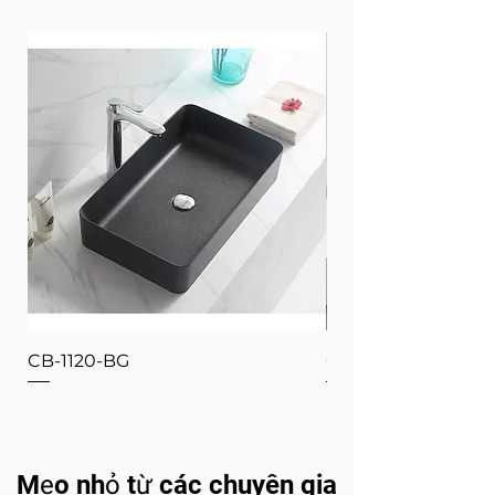
CB-1120-BG
CB-1120-W
Mẹo nhỏ từ các chuyên gia