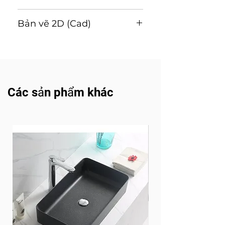
Hướng dẫn lắp đặt và sử
Bản vẽ 2D (Cad)
dụng (T
ải v
ề
)
Tải về
Các sản phẩm khác