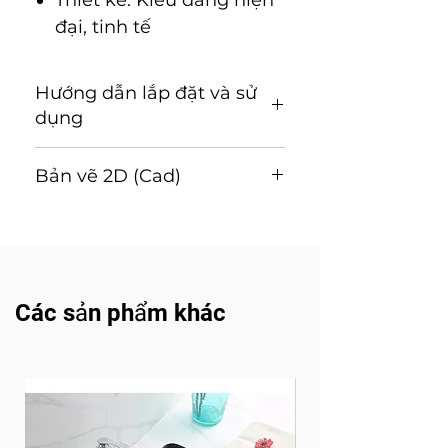
Thiết kế: Kiểu dáng hiện
đại, tinh tế
Hướng dẫn lắp đặt và sử
dụng
Hướng dẫn lắp đặt và sử
Bản vẽ 2D (Cad)
dụng (Tải về)
Tải về
Các sản phẩm khác