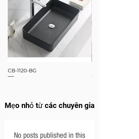
CB-1120-BG
CB-1120-W
Mẹo nhỏ từ các chuyên gia
No posts published in this