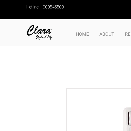
Hotline: 1900545500
HOME
ABOUT
RE