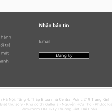
Nhận bản tin
o hành
ổi trả
o mật
Đăng ký
hanh
Hà Nội: Tầng 4, Tháp B toà nhà Central Point, 219 Trung Kính,
ệt thự số 9 - Khu đô thị Galleria - Nguyễn Hữu Thọ - Phước Ki
Showroom ĐN: 16 Lý Thường Kiệt, Hải Châu