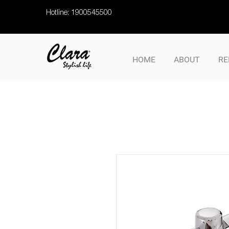
Hotline: 1900545500
HOME
ABOUT
RE