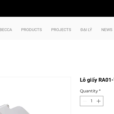
BECCA
PRODUCTS
PROJECTS
ĐẠI LÝ
NEWS
Lô giấy RA01-
Quantity
*