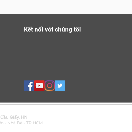
Kết nối với chúng tôi
 Cầu Giấy, HN
ển - Nhà Bè - TP HCM