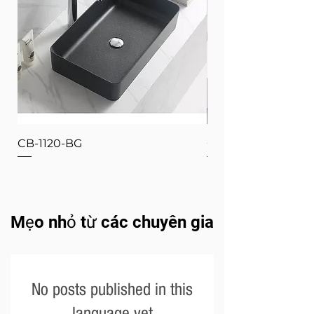
CB-1120-BG
CB-1120-W
Mẹo nhỏ từ các chuyên gia
No posts published in this