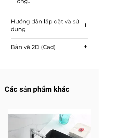
ống..
Hướng dẫn lắp đặt và sử
dụng
Hướng dẫn lắp đặt và sử
Bản vẽ 2D (Cad)
dụng
( Tải về)
Tải về
Các sản phẩm khác