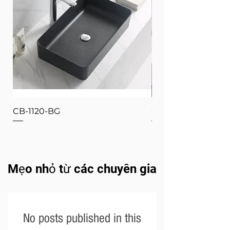
CB-1120-BG
CB-1120-W
Mẹo nhỏ từ các chuyên gia
No posts published in this