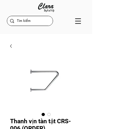
Thanh vịn tàn tật CRS-
006 (ORDER)