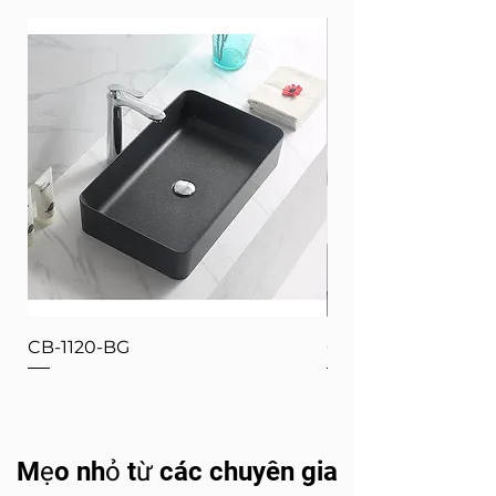
CB-1120-BG
CB-1120-W
Mẹo nhỏ từ các chuyên gia