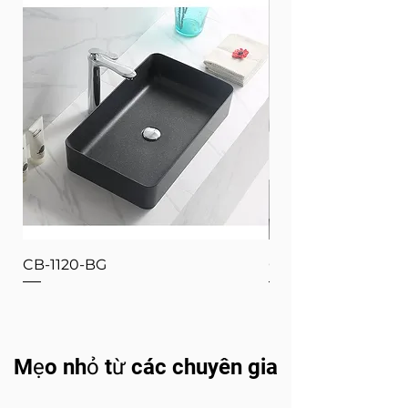
CB-1120-BG
CB-1120-W
Mẹo nhỏ từ các chuyên gia