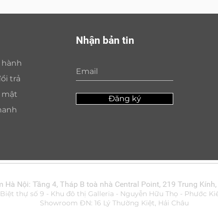
Nhận bản tin
o hành
ổi trả
o mật
Đăng ký
hanh
Hà Nội: Tầng 4, Tháp B toà nhà Central Point, 219 Trung Kính,
ệt thự số 9 - Khu đô thị Galleria - Nguyễn Hữu Thọ - Phước Ki
Showroom ĐN: 16 Lý Thường Kiệt, Hải Châu