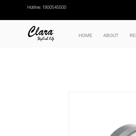
Hotline: 1900545500
HOME
ABOUT
RE