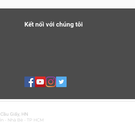
Kết nối với chúng tôi
 Cầu Giấy, HN
ển - Nhà Bè - TP HCM