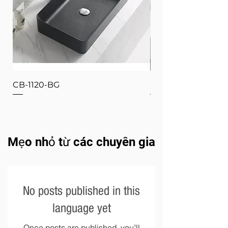
CB-1120-BG
CB-1120-W
Mẹo nhỏ từ các chuyên gia
No posts published in this
language yet