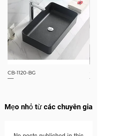
CB-1120-BG
CB-1120-W
Mẹo nhỏ từ các chuyên gia