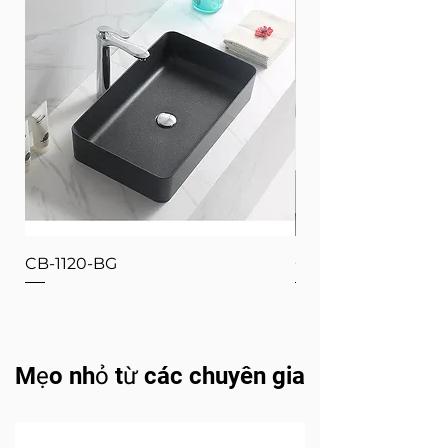
CB-1120-BG
CB-1120-W
Mẹo nhỏ từ các chuyên gia