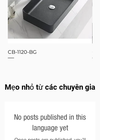
CB-1120-BG
CB-1120-W
Mẹo nhỏ từ các chuyên gia
No posts published in this
language yet