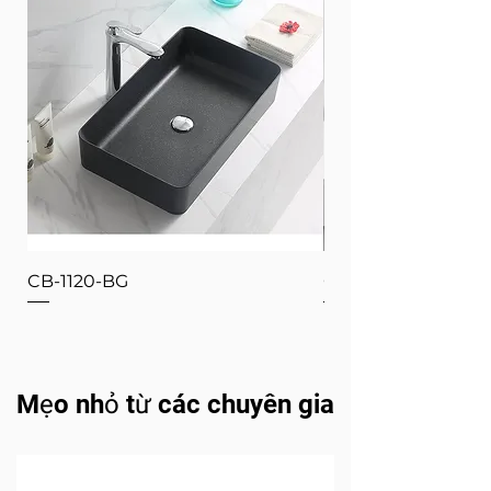
CB-1120-BG
CB-1120-W
Mẹo nhỏ từ các chuyên gia