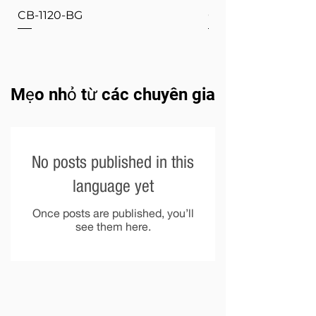
CB-1120-BG
CB-1120-W
Mẹo nhỏ từ các chuyên gia
No posts published in this
language yet
Once posts are published, you’ll
see them here.