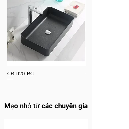
CB-1120-BG
CB-1120-W
Mẹo nhỏ từ các chuyên gia