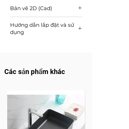
Bản vẽ 2D (Cad)
Tải về CBT-120
Hướng dẫn lắp đặt và sử
Tải về CBT-120B
dụng
Hướng dẫn lắp đặt và sử dụng
(Tải về)
Các sản phẩm khác