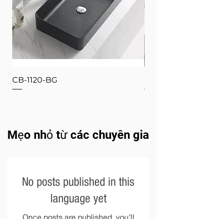
CB-1120-BG
CB-1120-W
Mẹo nhỏ từ các chuyên gia
No posts published in this
language yet
Once posts are published, you’ll