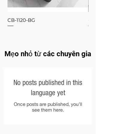
CB-1120-BG
CB-1120-W
Mẹo nhỏ từ các chuyên gia
No posts published in this
language yet
Once posts are published, you’ll
see them here.