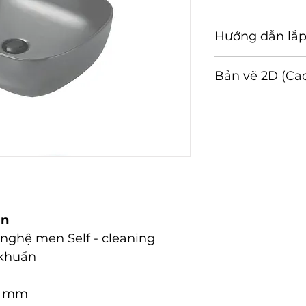
Hướng dẫn lắp
Hướng dẫn lắp đ
Bản vẽ 2D (Ca
Tải về
àn
 nghệ men Self - cleaning
 khuẩn
45 mm