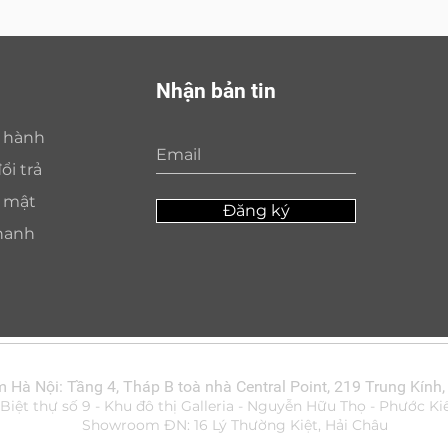
Nhận bản tin
o hành
ổi trả
o mật
Đăng ký
hanh
Hà Nội: Tầng 4, Tháp B toà nhà Central Point, 219 Trung Kính,
ệt thự số 9 - Khu đô thị Galleria - Nguyễn Hữu Thọ - Phước Ki
Showroom ĐN: 16 Lý Thường Kiệt, Hải Châu