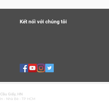
Kết nối với chúng tôi
 Cầu Giấy, HN
ển - Nhà Bè - TP HCM