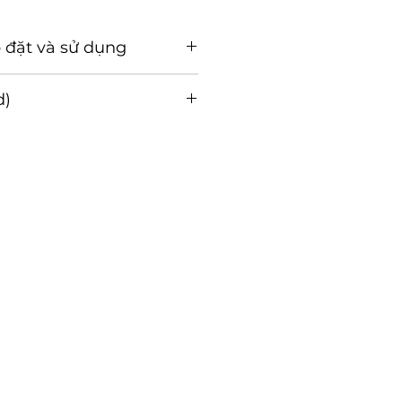
 đặt và sử dụng
ặt và sử dụng ( Tải về )
d)