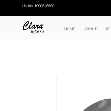
Hotline: 1900545500
HOME
ABOUT
RE