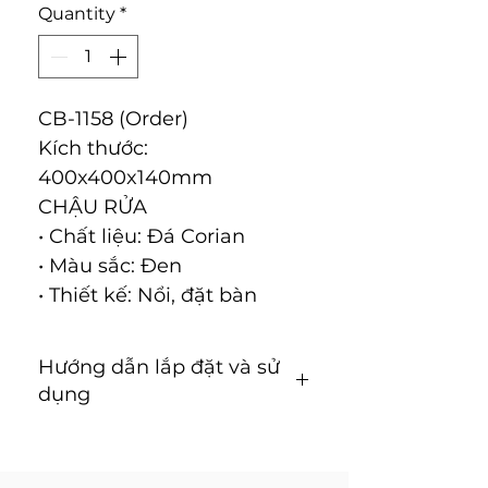
Quantity
*
CB-1158 (Order)
Kích thước:
400x400x140mm
CHẬU RỬA
• Chất liệu: Ðá Corian
• Màu sắc: Ðen
• Thiết kế: Nổi, đặt bàn
Hướng dẫn lắp đặt và sử
dụng
Hướng dẫn lắp đặt và sử
dụng ( Tải về )