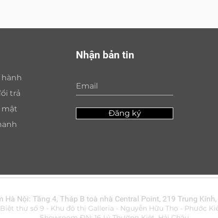
Nhận bản tin
o hành
ổi trả
o mật
Đăng ký
hanh
Hà Nội: Tầng 4, Tháp B toà nhà Central Point, 219 Trung Kính,
ệt thự số 9 - Khu đô thị Galleria - Nguyễn Hữu Thọ - Phước Ki
Showroom ĐN: 16 Lý Thường Kiệt, Hải Châu