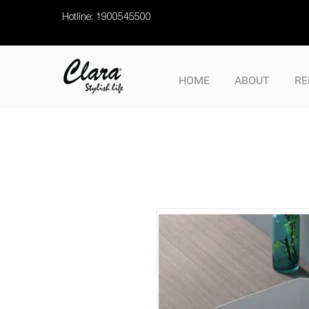
Hotline: 1900545500
HOME
ABOUT
RE