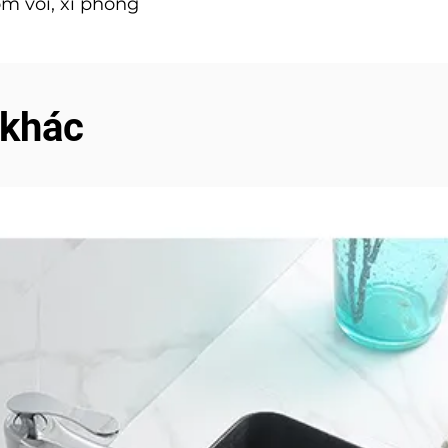
m vòi, xi phong
 khác