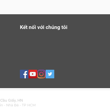
Kết nối với chúng tôi
 Cầu Giấy, HN
ển - Nhà Bè - TP HCM