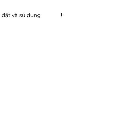
 đặt và sử dụng
ặt và sử dụng ( Tải về )