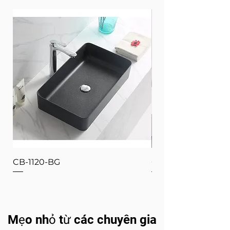
CB-1120-BG
CB-1120-W
Mẹo nhỏ từ các chuyên gia