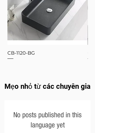
CB-1120-BG
CB-1120-W
Mẹo nhỏ từ các chuyên gia
No posts published in this
language yet