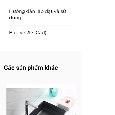
Hướng dẫn lắp đặt và sử
dụng
Hướng dẫn lắp đặt và sử
Bản vẽ 2D (Cad)
dụng ( Tải về)
Tải về
Các sản phẩm khác