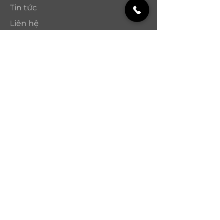
Tin tức
Liên hệ
Câu hỏi thường gặp
Điều khoản
Chính sách bảo hành
Chính sách và đổi trả
Chính sách bảo mật
Phương thức thanh toán
Nhận bản tin